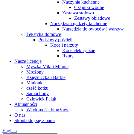
Naczynia kuchenne
Czajniki wodne
Zastawa stołowa
Zestawy obiadowe
Narzędzia i gadżety kuchenne
Narzędzia do owoców i warzyw
Tekstylia domowe
Podstawy pościeli
Koce i narzuty
Koce elektryczne
Rzuty
Nasze licencje
Myszka Miki i Minnie
Mrożony
Księżniczka i Barbie
Minionki
cześć kotku
Samochody
Człowiek Pająk
Aktualności
Wiadomości branżowe
O nas
Skontaktuj się z nami
English