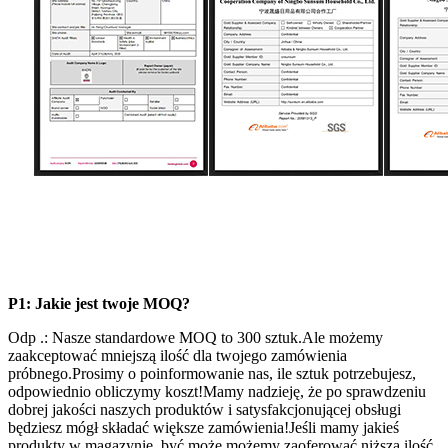
P1: Jakie jest twoje MOQ?
Odp .: Nasze standardowe MOQ to 300 sztuk.Ale możemy
zaakceptować mniejszą ilość dla twojego zamówienia
próbnego.Prosimy o poinformowanie nas, ile sztuk potrzebujesz,
odpowiednio obliczymy koszt!Mamy nadzieję, że po sprawdzeniu
dobrej jakości naszych produktów i satysfakcjonującej obsługi
będziesz mógł składać większe zamówienia!Jeśli mamy jakieś
produkty w magazynie, być może możemy zaoferować niższą ilość.