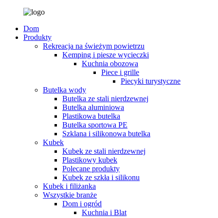
Dom
Produkty
Rekreacja na świeżym powietrzu
Kemping i piesze wycieczki
Kuchnia obozowa
Piece i grille
Piecyki turystyczne
Butelka wody
Butelka ze stali nierdzewnej
Butelka aluminiowa
Plastikowa butelka
Butelka sportowa PE
Szklana i silikonowa butelka
Kubek
Kubek ze stali nierdzewnej
Plastikowy kubek
Polecane produkty
Kubek ze szkła i silikonu
Kubek i filiżanka
Wszystkie branże
Dom i ogród
Kuchnia i Blat