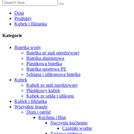
Dom
Produkty
Kubek i filiżanka
Kategorie
Butelka wody
Butelka ze stali nierdzewnej
Butelka aluminiowa
Plastikowa butelka
Butelka sportowa PE
Szklana i silikonowa butelka
Kubek
Kubek ze stali nierdzewnej
Plastikowy kubek
Kubek ze szkła i silikonu
Kubek i filiżanka
Wszystkie branże
Dom i ogród
Kuchnia i Blat
Naczynia kuchenne
Czajniki wodne
Zastawa stołowa