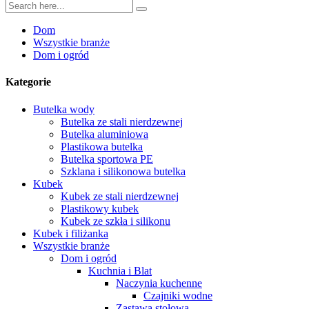
Dom
Wszystkie branże
Dom i ogród
Kategorie
Butelka wody
Butelka ze stali nierdzewnej
Butelka aluminiowa
Plastikowa butelka
Butelka sportowa PE
Szklana i silikonowa butelka
Kubek
Kubek ze stali nierdzewnej
Plastikowy kubek
Kubek ze szkła i silikonu
Kubek i filiżanka
Wszystkie branże
Dom i ogród
Kuchnia i Blat
Naczynia kuchenne
Czajniki wodne
Zastawa stołowa