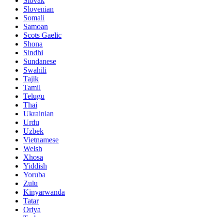
Slovak
Slovenian
Somali
Samoan
Scots Gaelic
Shona
Sindhi
Sundanese
Swahili
Tajik
Tamil
Telugu
Thai
Ukrainian
Urdu
Uzbek
Vietnamese
Welsh
Xhosa
Yiddish
Yoruba
Zulu
Kinyarwanda
Tatar
Oriya