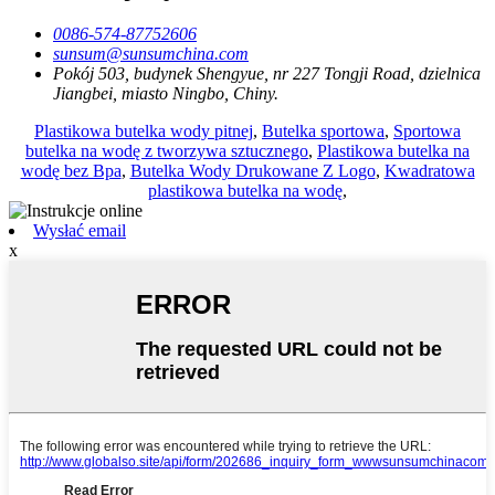
0086-574-87752606
sunsum@sunsumchina.com
Pokój 503, budynek Shengyue, nr 227 Tongji Road, dzielnica
Jiangbei, miasto Ningbo, Chiny.
Plastikowa butelka wody pitnej
,
Butelka sportowa
,
Sportowa
butelka na wodę z tworzywa sztucznego
,
Plastikowa butelka na
wodę bez Bpa
,
Butelka Wody Drukowane Z Logo
,
Kwadratowa
plastikowa butelka na wodę
,
Wysłać email
x