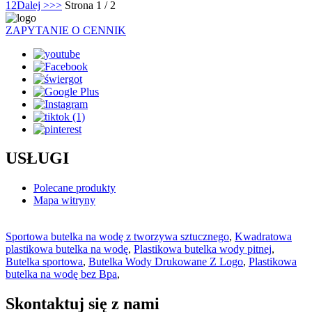
1
2
Dalej >
>>
Strona 1 / 2
ZAPYTANIE O CENNIK
USŁUGI
Polecane produkty
Mapa witryny
Sportowa butelka na wodę z tworzywa sztucznego
,
Kwadratowa
plastikowa butelka na wodę
,
Plastikowa butelka wody pitnej
,
Butelka sportowa
,
Butelka Wody Drukowane Z Logo
,
Plastikowa
butelka na wodę bez Bpa
,
Skontaktuj się z nami