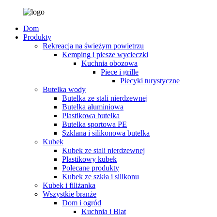
Dom
Produkty
Rekreacja na świeżym powietrzu
Kemping i piesze wycieczki
Kuchnia obozowa
Piece i grille
Piecyki turystyczne
Butelka wody
Butelka ze stali nierdzewnej
Butelka aluminiowa
Plastikowa butelka
Butelka sportowa PE
Szklana i silikonowa butelka
Kubek
Kubek ze stali nierdzewnej
Plastikowy kubek
Polecane produkty
Kubek ze szkła i silikonu
Kubek i filiżanka
Wszystkie branże
Dom i ogród
Kuchnia i Blat