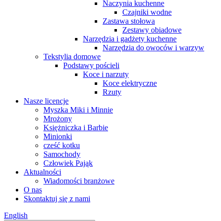
Naczynia kuchenne
Czajniki wodne
Zastawa stołowa
Zestawy obiadowe
Narzędzia i gadżety kuchenne
Narzędzia do owoców i warzyw
Tekstylia domowe
Podstawy pościeli
Koce i narzuty
Koce elektryczne
Rzuty
Nasze licencje
Myszka Miki i Minnie
Mrożony
Księżniczka i Barbie
Minionki
cześć kotku
Samochody
Człowiek Pająk
Aktualności
Wiadomości branżowe
O nas
Skontaktuj się z nami
English