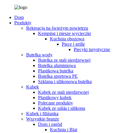
Dom
Produkty
Rekreacja na świeżym powietrzu
Kemping i piesze wycieczki
Kuchnia obozowa
Piece i grille
Piecyki turystyczne
Butelka wody
Butelka ze stali nierdzewnej
Butelka aluminiowa
Plastikowa butelka
Butelka sportowa PE
Szklana i silikonowa butelka
Kubek
Kubek ze stali nierdzewnej
Plastikowy kubek
Polecane produkty
Kubek ze szkła i silikonu
Kubek i filiżanka
Wszystkie branże
Dom i ogród
Kuchnia i Blat