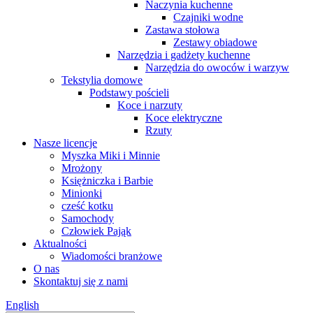
Naczynia kuchenne
Czajniki wodne
Zastawa stołowa
Zestawy obiadowe
Narzędzia i gadżety kuchenne
Narzędzia do owoców i warzyw
Tekstylia domowe
Podstawy pościeli
Koce i narzuty
Koce elektryczne
Rzuty
Nasze licencje
Myszka Miki i Minnie
Mrożony
Księżniczka i Barbie
Minionki
cześć kotku
Samochody
Człowiek Pająk
Aktualności
Wiadomości branżowe
O nas
Skontaktuj się z nami
English