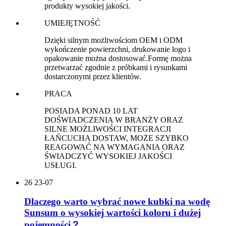
produkty wysokiej jakości.
UMIEJĘTNOŚĆ
Dzięki silnym możliwościom OEM i ODM
wykończenie powierzchni, drukowanie logo i
opakowanie można dostosować.Formę można
przetwarzać zgodnie z próbkami i rysunkami
dostarczonymi przez klientów.
PRACA
POSIADA PONAD 10 LAT
DOŚWIADCZENIA W BRANŻY ORAZ
SILNE MOŻLIWOŚCI INTEGRACJI
ŁAŃCUCHA DOSTAW, MOŻE SZYBKO
REAGOWAĆ NA WYMAGANIA ORAZ
ŚWIADCZYĆ WYSOKIEJ JAKOŚCI
USŁUGI.
26
23-07
Dlaczego warto wybrać nowe kubki na wodę
Sunsum o wysokiej wartości koloru i dużej
pojemności？