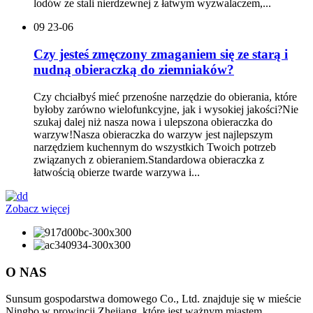
lodów ze stali nierdzewnej z łatwym wyzwalaczem,...
09
23-06
Czy jesteś zmęczony zmaganiem się ze starą i
nudną obieraczką do ziemniaków?
Czy chciałbyś mieć przenośne narzędzie do obierania, które
byłoby zarówno wielofunkcyjne, jak i wysokiej jakości?Nie
szukaj dalej niż nasza nowa i ulepszona obieraczka do
warzyw!Nasza obieraczka do warzyw jest najlepszym
narzędziem kuchennym do wszystkich Twoich potrzeb
związanych z obieraniem.Standardowa obieraczka z
łatwością obierze twarde warzywa i...
Zobacz więcej
O NAS
Sunsum gospodarstwa domowego Co., Ltd. znajduje się w mieście
Ningbo w prowincji Zhejiang, które jest ważnym miastem