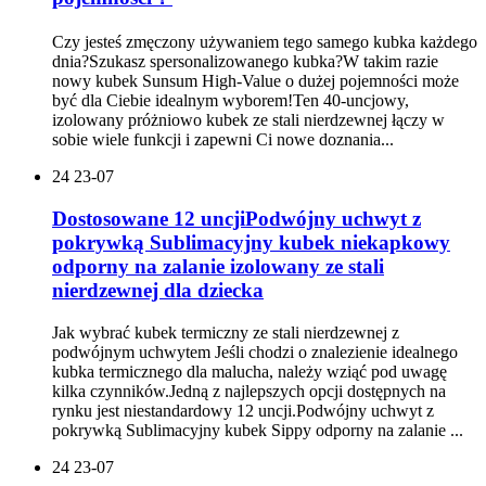
Czy jesteś zmęczony używaniem tego samego kubka każdego
dnia?Szukasz spersonalizowanego kubka?W takim razie
nowy kubek Sunsum High-Value o dużej pojemności może
być dla Ciebie idealnym wyborem!Ten 40-uncjowy,
izolowany próżniowo kubek ze stali nierdzewnej łączy w
sobie wiele funkcji i zapewni Ci nowe doznania...
24
23-07
Dostosowane 12 uncjiPodwójny uchwyt z
pokrywką Sublimacyjny kubek niekapkowy
odporny na zalanie izolowany ze stali
nierdzewnej dla dziecka
Jak wybrać kubek termiczny ze stali nierdzewnej z
podwójnym uchwytem Jeśli chodzi o znalezienie idealnego
kubka termicznego dla malucha, należy wziąć pod uwagę
kilka czynników.Jedną z najlepszych opcji dostępnych na
rynku jest niestandardowy 12 uncji.Podwójny uchwyt z
pokrywką Sublimacyjny kubek Sippy odporny na zalanie ...
24
23-07