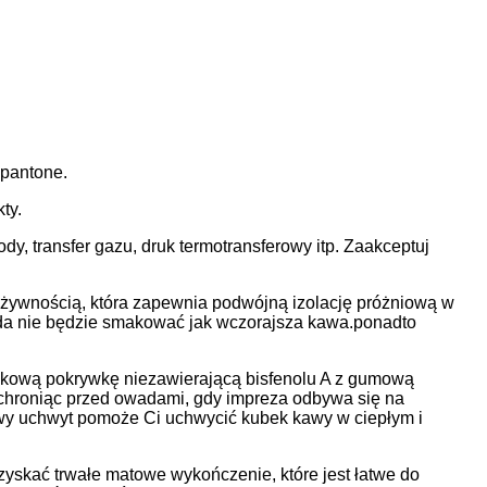
 pantone.
ty.
wody, transfer gazu, druk termotransferowy itp. Zaakceptuj
z żywnością, która zapewnia podwójną izolację próżniową w
ada nie będzie smakować jak wczorajsza kawa.ponadto
tikową pokrywkę niezawierającą bisfenolu A z gumową
chroniąc przed owadami, gdy impreza odbywa się na
owy uchwyt pomoże Ci uchwycić kubek kawy w ciepłym i
zyskać trwałe matowe wykończenie, które jest łatwe do