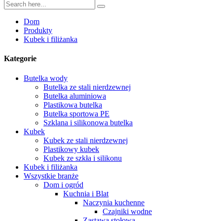
Dom
Produkty
Kubek i filiżanka
Kategorie
Butelka wody
Butelka ze stali nierdzewnej
Butelka aluminiowa
Plastikowa butelka
Butelka sportowa PE
Szklana i silikonowa butelka
Kubek
Kubek ze stali nierdzewnej
Plastikowy kubek
Kubek ze szkła i silikonu
Kubek i filiżanka
Wszystkie branże
Dom i ogród
Kuchnia i Blat
Naczynia kuchenne
Czajniki wodne
Zastawa stołowa