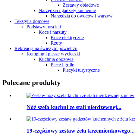
Zestawy obiadowe
Narzędzia i gadżety kuchenne
Narzędzia do owoców i warzyw
Tekstylia domowe
Podstawy pościeli
Koce i narzuty
Koce elektryczne
Rzuty
Rekreacja na świeżym powietrzu
Kemping i piesze wycieczki
Kuchnia obozowa
Piece i grille
Piecyki turystyczne
Polecane produkty
Nóż szefa kuchni ze stali nierdzewnej...
19-częściowy zestaw żelu krzemionkowego...