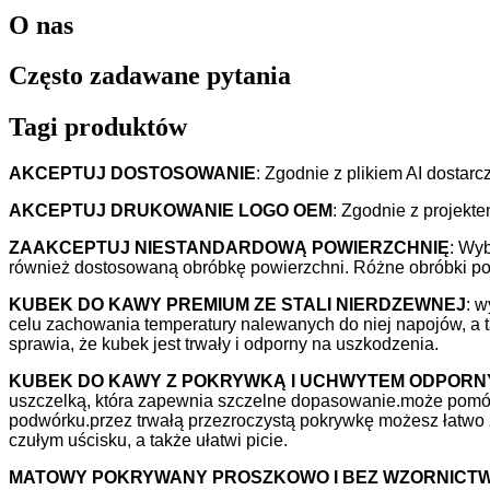
O nas
Często zadawane pytania
Tagi produktów
AKCEPTUJ DOSTOSOWANIE
: Zgodnie z plikiem AI dostar
AKCEPTUJ DRUKOWANIE LOGO OEM
: Zgodnie z projekt
ZAAKCEPTUJ NIESTANDARDOWĄ POWIERZCHNIĘ
: Wyb
również dostosowaną obróbkę powierzchni. Różne obróbki powi
KUBEK DO KAWY PREMIUM ZE STALI NIERDZEWNEJ
: 
celu zachowania temperatury nalewanych do niej napojów, a 
sprawia, że ​​kubek jest trwały i odporny na uszkodzenia.
KUBEK DO KAWY Z POKRYWKĄ I UCHWYTEM ODPORNY 
uszczelką, która zapewnia szczelne dopasowanie.może pomóc
podwórku.przez trwałą przezroczystą pokrywkę możesz łatwo 
czułym uścisku, a także ułatwi picie.
MATOWY POKRYWANY PROSZKOWO I BEZ WZORNICT