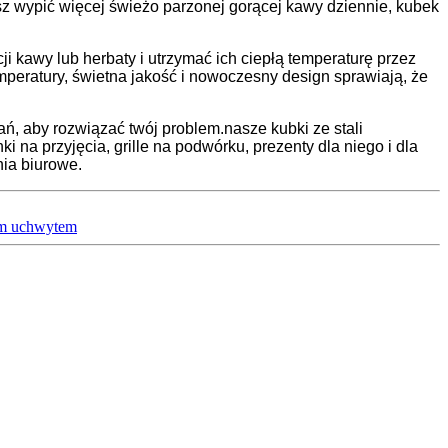
esz wypić więcej świeżo parzonej gorącej kawy dziennie, kubek
i kawy lub herbaty i utrzymać ich ciepłą temperaturę przez
mperatury, świetna jakość i nowoczesny design sprawiają, że
rań, aby rozwiązać twój problem.nasze kubki ze stali
na przyjęcia, grille na podwórku, prezenty dla niego i dla
nia biurowe.
wym uchwytem