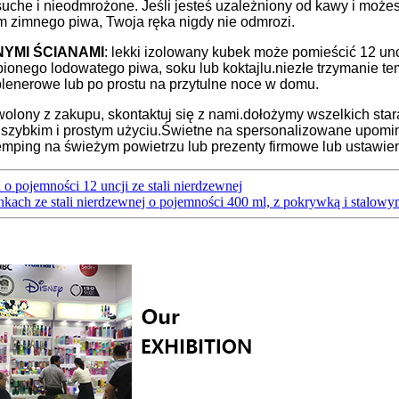
 suche i nieodmrożone. Jeśli jesteś uzależniony od kawy i moż
iem zimnego piwa, Twoja ręka nigdy nie odmrozi.
YMI ŚCIANAMI
: lekki izolowany kubek może pomieścić 12 uncj
ionego lodowatego piwa, soku lub koktajlu.niezłe trzymanie te
 plenerowe lub po prostu na przytulne noce w domu.
dowolony z zakupu, skontaktuj się z nami.dołożymy wszelkich sta
 szybkim i prostym użyciu.Świetne na spersonalizowane upominki 
 kemping na świeżym powietrzu lub prezenty firmowe lub ustawie
 pojemności 12 uncji ze stali nierdzewnej
kach ze stali nierdzewnej o pojemności 400 ml, z pokrywką i stalo