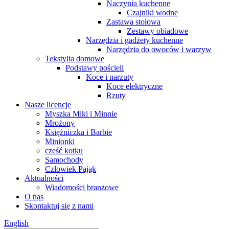
Naczynia kuchenne
Czajniki wodne
Zastawa stołowa
Zestawy obiadowe
Narzędzia i gadżety kuchenne
Narzędzia do owoców i warzyw
Tekstylia domowe
Podstawy pościeli
Koce i narzuty
Koce elektryczne
Rzuty
Nasze licencje
Myszka Miki i Minnie
Mrożony
Księżniczka i Barbie
Minionki
cześć kotku
Samochody
Człowiek Pająk
Aktualności
Wiadomości branżowe
O nas
Skontaktuj się z nami
English