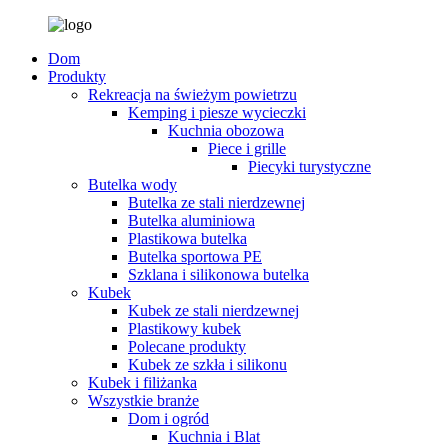
Dom
Produkty
Rekreacja na świeżym powietrzu
Kemping i piesze wycieczki
Kuchnia obozowa
Piece i grille
Piecyki turystyczne
Butelka wody
Butelka ze stali nierdzewnej
Butelka aluminiowa
Plastikowa butelka
Butelka sportowa PE
Szklana i silikonowa butelka
Kubek
Kubek ze stali nierdzewnej
Plastikowy kubek
Polecane produkty
Kubek ze szkła i silikonu
Kubek i filiżanka
Wszystkie branże
Dom i ogród
Kuchnia i Blat