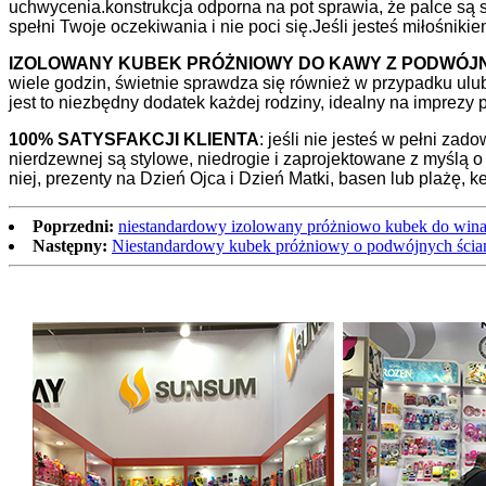
uchwycenia.konstrukcja odporna na pot sprawia, że ​​palce są
spełni Twoje oczekiwania i nie poci się.Jeśli jesteś miłośnik
IZOLOWANY KUBEK PRÓŻNIOWY DO KAWY Z PODWÓJN
wiele godzin, świetnie sprawdza się również w przypadku ulub
jest to niezbędny dodatek każdej rodziny, idealny na imprezy
100% SATYSFAKCJI KLIENTA
: jeśli nie jesteś w pełni za
nierdzewnej są stylowe, niedrogie i zaprojektowane z myślą o
niej, prezenty na Dzień Ojca i Dzień Matki, basen lub plażę,
Poprzedni:
niestandardowy izolowany próżniowo kubek do wina o
Następny:
Niestandardowy kubek próżniowy o podwójnych ścian