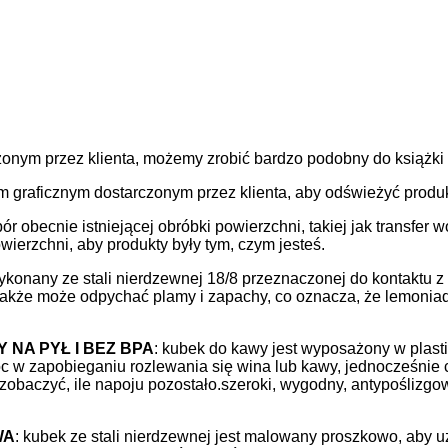
czonym przez klienta, możemy zrobić bardzo podobny do książki
em graficznym dostarczonym przez klienta, aby odświeżyć produk
ór obecnie istniejącej obróbki powierzchni, takiej jak transfer 
erzchni, aby produkty były tym, czym jesteś.
wykonany ze stali nierdzewnej 18/8 przeznaczonej do kontaktu 
także może odpychać plamy i zapachy, co oznacza, że ​​lemoni
NA PYŁ I BEZ BPA
: kubek do kawy jest wyposażony w plas
 w zapobieganiu rozlewania się wina lub kawy, jednocześnie 
zobaczyć, ile napoju pozostało.szeroki, wygodny, antypoślizg
WA
: kubek ze stali nierdzewnej jest malowany proszkowo, aby u