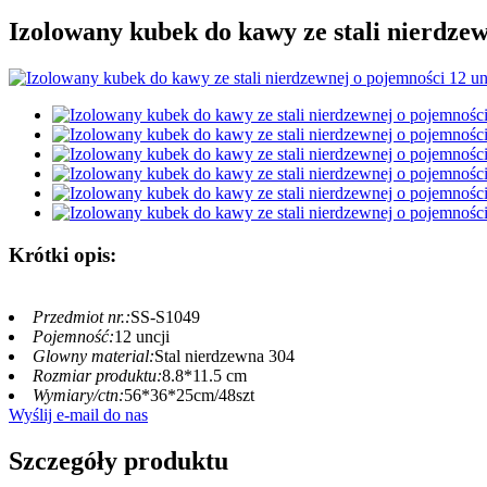
Izolowany kubek do kawy ze stali nierdze
Krótki opis:
Przedmiot nr.:
SS-S1049
Pojemność:
12 uncji
Glowny material:
Stal nierdzewna 304
Rozmiar produktu:
8.8*11.5 cm
Wymiary/ctn:
56*36*25cm/48szt
Wyślij e-mail do nas
Szczegóły produktu